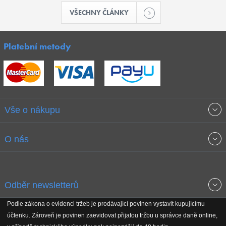
VŠECHNY ČLÁNKY
Platební metody
Vše o nákupu
Obchodní podmínky
O nás
Garance nejnižších cen
O společnosti
Odběr newsletterů
Doprava a platba
Jak stavíme fitcentra
Podle zákona o evidenci tržeb je prodávající povinen vystavit kupujícímu
Získejte přehled o novinkách, slevách, akčním zboží a upozornění
účtenku. Zároveň je povinen zaevidovat přijatou tržbu u správce daně online,
Reklamační řád
Koho podporujeme
na nové články v magazínu!