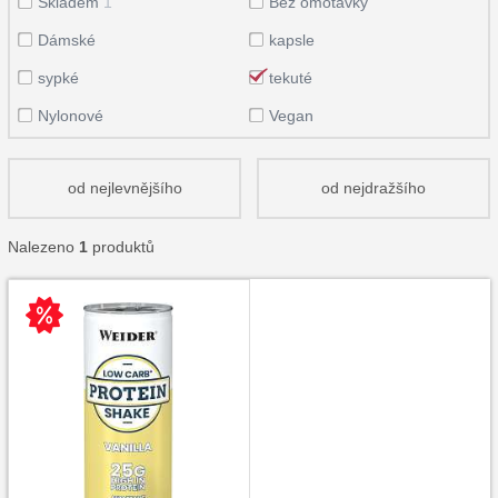
Skladem
1
Bez omotávky
Dámské
kapsle
sypké
tekuté
Nylonové
Vegan
od nejlevnějšího
od nejdražšího
Nalezeno
1
produktů