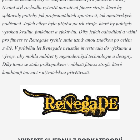
životní styl rozhodla vytvořit inovativní fitness stroje, které by
splňovaly potřeby jak profesionálních sportovců, tak amatérských
nadšenců. Jejich cílem bylo přinést na trh stroje, které by nabízely
vysokou kvalitu, funkčnost a efektivitu. Díky jejich odhodlání a vášni
pro fitness se Renegade rychle stala uznávanou značkou po celém
světě. V průběhu let Renegade neustále investovala do výzkumu a
vývoje, aby mohla nabízet ty nejmodernější technologie a designy.
Díky tomu se stala průkopníkem v oblasti fitness strojů, které
kombinují inovaci s uživatelskou přívětivostí.