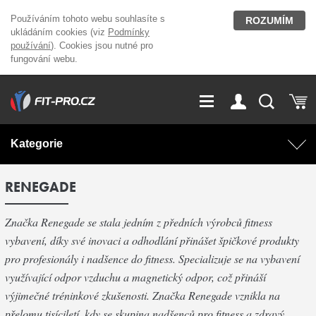
Používáním tohoto webu souhlasíte s
ROZUMÍM
ukládáním cookies (viz
Podmínky
používání
). Cookies jsou nutné pro
fungování webu.
GDPR
Vše o nákupu
Přihlášení
Registrace
Kategorie
O nás
Stavíme fitcentra
RENEGADE
AKCE
Domácí cvičení
Kariéra
Kontakt
Značka Renegade se stala jedním z předních výrobců fitness
Doplňky stravy
Fitness vybavení
vybavení, díky své inovaci a odhodlání přinášet špičkové produkty
Magazín
pro profesionály i nadšence do fitness. Specializuje se na vybavení
OUTLET OBLEČENÍ
Posilovací stroje
využívající odpor vzduchu a magnetický odpor, což přináší
výjimečné tréninkové zkušenosti. Značka Renegade vznikla na
Značky
přelomu tisíciletí, kdy se skupina nadšenců pro fitness a zdravý