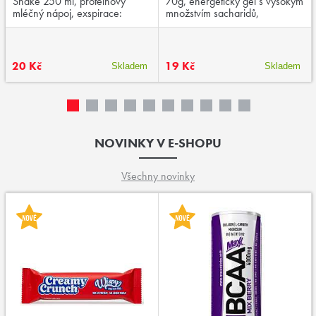
Shake 250 ml, proteinový
70g, energetický gel s vysokým
mléčný nápoj, exspirace:
množstvím sacharidů,
03/2026
aminokyselinami a kofeinem,
exspirace:01/2026
20 Kč
19 Kč
Skladem
Skladem
NOVINKY V E-SHOPU
Všechny novinky