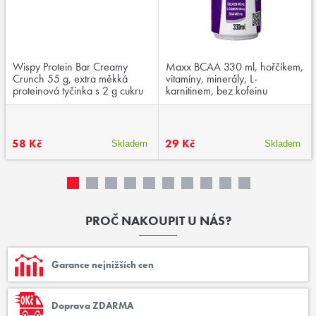
Wispy Protein Bar Creamy
Maxx BCAA 330 ml, hořčíkem,
Crunch 55 g, extra měkká
vitamíny, minerály, L-
proteinová tyčinka s 2 g cukru
karnitinem, bez kofeinu
58 Kč
29 Kč
Skladem
Skladem
PROČ NAKOUPIT U NÁS?
Garance nejnižších cen
Doprava ZDARMA