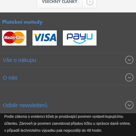
VŠECHNY ČLÁNKY
Platební metody
Vše o nákupu
Obchodní podmínky
O nás
Garance nejnižších cen
O společnosti
Odběr newsletterů
Doprava a platba
Jak stavíme fitcentra
Podle zákona o evidenci tržeb je prodávající povinen vystavit kupujícímu
Získejte přehled o novinkách, slevách, akčním zboží a upozornění
účtenku. Zároveň je povinen zaevidovat přijatou tržbu u správce daně online,
Reklamační řád
Koho podporujeme
na nové články v magazínu!
v případě technického výpadku pak nejpozději do 48 hodin.